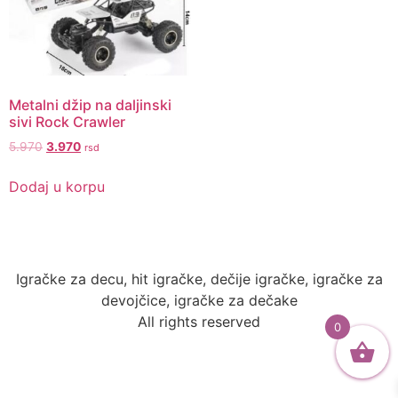
Metalni džip na daljinski
sivi Rock Crawler
Original
Current
5.970
3.970
rsd
price
price
was:
is:
Dodaj u korpu
5.970.
3.970.
Igračke za decu, hit igračke, dečije igračke, igračke za
devojčice, igračke za dečake
All rights reserved
0