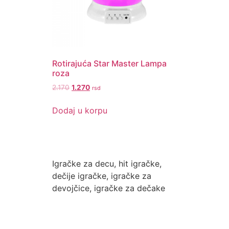
Rotirajuća Star Master Lampa
roza
Original
Current
2.170
1.270
rsd
price
price
was:
is:
Dodaj u korpu
2.170.
1.270.
Igračke za decu, hit igračke,
dečije igračke, igračke za
devojčice, igračke za dečake