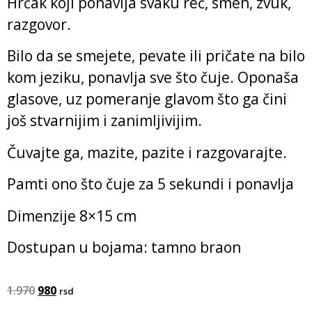
Hrčak koji ponavlja svaku reč, smeh, zvuk,
razgovor.
Bilo da se smejete, pevate ili pričate na bilo
kom jeziku, ponavlja sve što čuje. Oponaša
glasove, uz pomeranje glavom što ga čini
još stvarnijim i zanimljivijim.
Čuvajte ga, mazite, pazite i razgovarajte.
Pamti ono što čuje za 5 sekundi i ponavlja
Dimenzije 8×15 cm
Dostupan u bojama: tamno braon
1.970
980
rsd