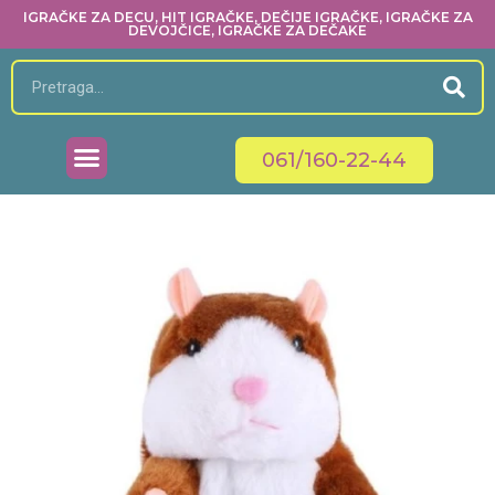
IGRAČKE ZA DECU, HIT IGRAČKE, DEČIJE IGRAČKE, IGRAČKE ZA
DEVOJČICE, IGRAČKE ZA DEČAKE
061/160-22-44