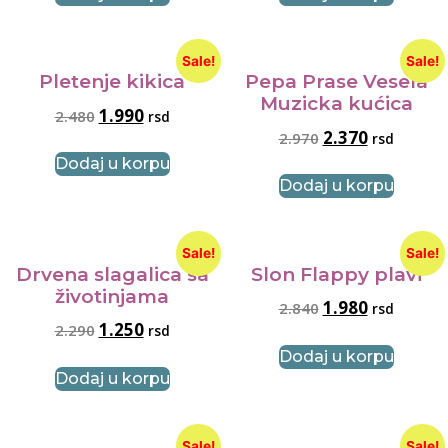
Sale!
Sale!
Pletenje kikica
Pepa Prase Vesela
Muzicka kućica
1.990
2.480
rsd
2.370
2.970
rsd
Dodaj u korpu
Dodaj u korpu
Sale!
Sale!
Drvena slagalica sa
Slon Flappy plavi
životinjama
1.980
2.840
rsd
1.250
2.290
rsd
Dodaj u korpu
Dodaj u korpu
Sale!
Sale!