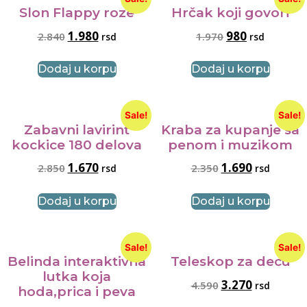
Slon Flappy roze
Hrčak koji govori
1.980
980
2.840
1.970
rsd
rsd
Dodaj u korpu
Dodaj u korpu
Sale!
Sale!
Zabavni lavirint
Kraba za kupanje sa
kockice 180 delova
penom i muzikom
1.670
1.690
2.850
2.350
rsd
rsd
Dodaj u korpu
Dodaj u korpu
Sale!
Sale!
Belinda interaktivna
Teleskop za decu
lutka koja
3.270
4.590
rsd
hoda,prica i peva