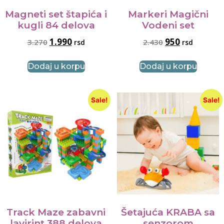
Magneti set štapića i
Markeri Magični
kugli 84 delova
Vodeni set
1.990
950
3.270
2.430
rsd
rsd
Dodaj u korpu
Dodaj u korpu
Sale!
Sale!
Track Maze zabavni
Šetajuća KRABA sa
lavirint 388 delova
senzorom