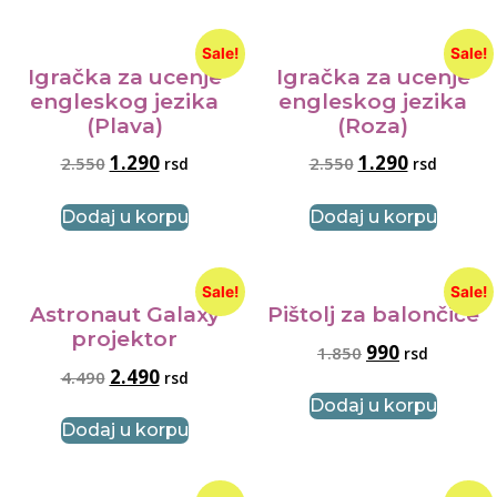
Sale!
Sale!
Igračka za ucenje
Igračka za ucenje
engleskog jezika
engleskog jezika
(Plava)
(Roza)
1.290
1.290
2.550
2.550
rsd
rsd
Dodaj u korpu
Dodaj u korpu
Sale!
Sale!
Astronaut Galaxy
Pištolj za balončiće
projektor
990
1.850
rsd
2.490
4.490
rsd
Dodaj u korpu
Dodaj u korpu