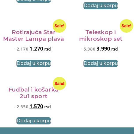
Dodaj u korpu
Sale!
Sale!
Rotirajuća Star
Teleskop i
Master Lampa plava
mikroskop set
1.270
3.990
2.170
5.380
rsd
rsd
Dodaj u korpu
Dodaj u korpu
Sale!
Fudbal i košarka
2u1 sport
1.570
2.550
rsd
Dodaj u korpu