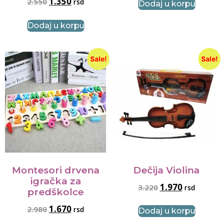
1.350
2.550
rsd
Dodaj u korpu
Dodaj u korpu
Sale!
Sale!
Montesori drvena
Dečija Violina
igračka za
1.970
3.220
rsd
predškolce
1.670
2.980
rsd
Dodaj u korpu