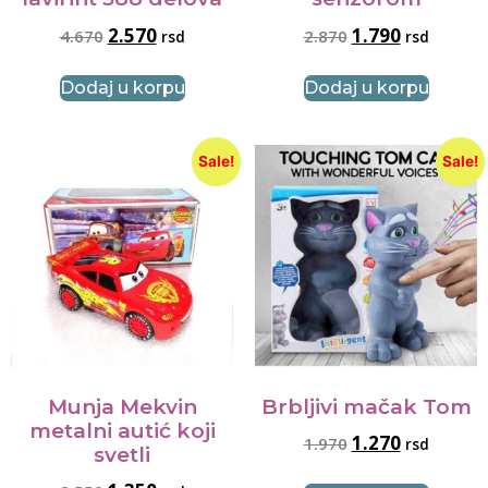
2.570
1.790
4.670
2.870
rsd
rsd
Dodaj u korpu
Dodaj u korpu
Sale!
Sale!
Munja Mekvin
Brbljivi mačak Tom
metalni autić koji
1.270
1.970
rsd
svetli