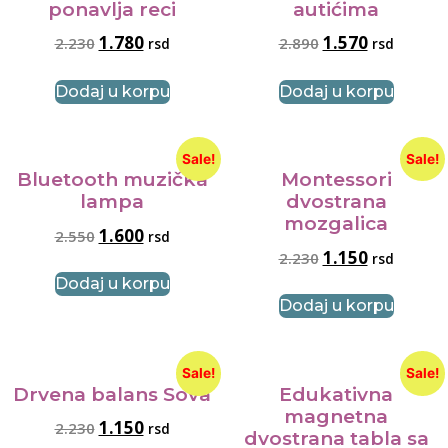
ponavlja reci
autićima
1.780
1.570
2.230
2.890
rsd
rsd
Dodaj u korpu
Dodaj u korpu
Sale!
Sale!
Bluetooth muzička
Montessori
lampa
dvostrana
mozgalica
1.600
2.550
rsd
1.150
2.230
rsd
Dodaj u korpu
Dodaj u korpu
Sale!
Sale!
Drvena balans Sova
Edukativna
magnetna
1.150
2.230
rsd
dvostrana tabla sa