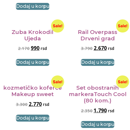
Dodaj u korpu
Sale!
Sale!
Zuba Krokodil
Rail Overpass
Ujeda
Drveni grad
990
2.670
2.170
3.790
rsd
rsd
Dodaj u korpu
Dodaj u korpu
Sale!
Sale!
kozmetičko koferče
Set obostranih
Makeup sweet
markeraTouch Cool
(80 kom.)
2.770
3.300
rsd
1.790
2.350
rsd
Dodaj u korpu
Dodaj u korpu