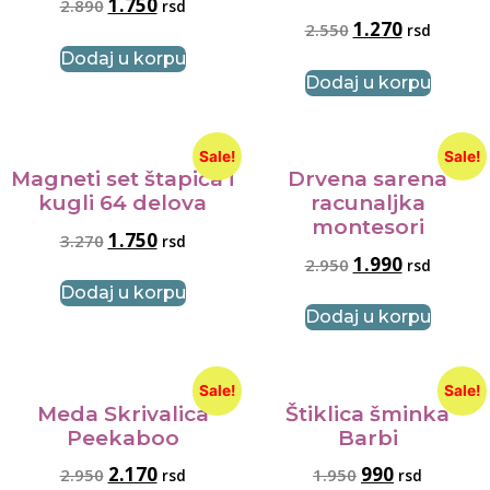
1.750
2.890
rsd
1.270
2.550
rsd
Dodaj u korpu
Dodaj u korpu
Sale!
Sale!
Magneti set štapića i
Drvena sarena
kugli 64 delova
racunaljka
montesori
1.750
3.270
rsd
1.990
2.950
rsd
Dodaj u korpu
Dodaj u korpu
Sale!
Sale!
Meda Skrivalica
Štiklica šminka
Peekaboo
Barbi
2.170
990
2.950
1.950
rsd
rsd