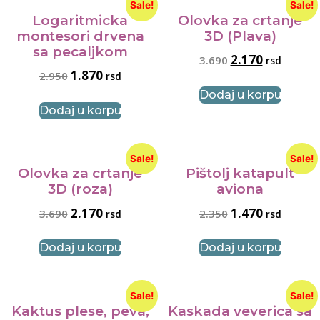
Sale!
Sale!
Logaritmicka
Olovka za crtanje
montesori drvena
3D (Plava)
sa pecaljkom
2.170
3.690
rsd
1.870
2.950
rsd
Dodaj u korpu
Dodaj u korpu
Sale!
Sale!
Olovka za crtanje
Pištolj katapult
3D (roza)
aviona
2.170
1.470
3.690
2.350
rsd
rsd
Dodaj u korpu
Dodaj u korpu
Sale!
Sale!
Kaktus plese, peva,
Kaskada veverica sa