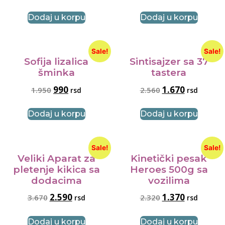
Dodaj u korpu
Dodaj u korpu
Sale!
Sale!
Sofija lizalica
Sintisajzer sa 37
šminka
tastera
990
1.670
1.950
2.560
rsd
rsd
Dodaj u korpu
Dodaj u korpu
Sale!
Sale!
Veliki Aparat za
Kinetički pesak
pletenje kikica sa
Heroes 500g sa
dodacima
vozilima
2.590
1.370
3.670
2.320
rsd
rsd
Dodaj u korpu
Dodaj u korpu