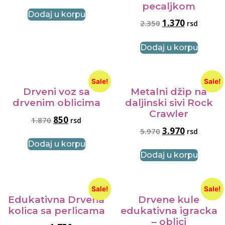
pecaljkom
Dodaj u korpu
1.370
2.350
rsd
Dodaj u korpu
Sale!
Sale!
Drveni voz sa
Metalni džip na
drvenim oblicima
daljinski sivi Rock
Crawler
850
1.870
rsd
3.970
5.970
rsd
Dodaj u korpu
Dodaj u korpu
Sale!
Sale!
Edukativna Drvena
Drvene kule
kolica sa perlicama
edukativna igracka
– oblici