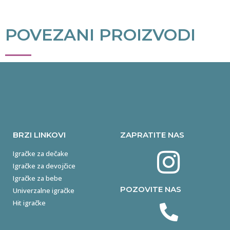
POVEZANI PROIZVODI
BRZI LINKOVI
ZAPRATITE NAS
Igračke za dečake
Igračke za devojčice
Igračke za bebe
POZOVITE NAS
Univerzalne igračke
Hit igračke