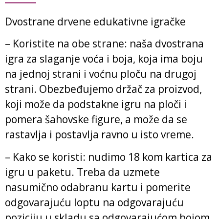
Dvostrane drvene edukativne igračke
– Koristite na obe strane: naša dvostrana
igra za slaganje voća i boja, koja ima boju
na jednoj strani i voćnu ploču na drugoj
strani. Obezbeđujemo držač za proizvod,
koji može da podstakne igru na ploči i
pomera šahovske figure, a može da se
rastavlja i postavlja ravno u isto vreme.
– Kako se koristi: nudimo 18 kom kartica za
igru u paketu. Treba da uzmete
nasumično odabranu kartu i pomerite
odgovarajuću loptu na odgovarajuću
poziciju u skladu sa odgovarajućom bojom