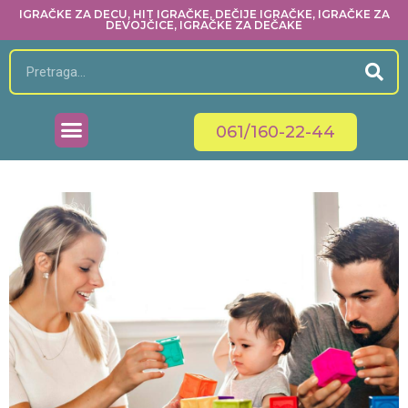
IGRAČKE ZA DECU, HIT IGRAČKE, DEČIJE IGRAČKE, IGRAČKE ZA
DEVOJČICE, IGRAČKE ZA DEČAKE
061/160-22-44