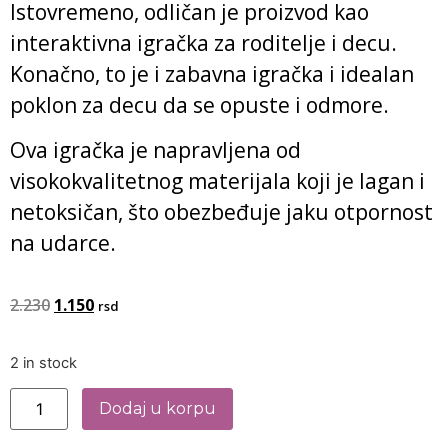
Istovremeno, odličan je proizvod kao
interaktivna igračka za roditelje i decu.
Konačno, to je i zabavna igračka i idealan
poklon za decu da se opuste i odmore.
Ova igračka je napravljena od
visokokvalitetnog materijala koji je lagan i
netoksičan, što obezbeđuje jaku otpornost
na udarce.
2.230
1.150
rsd
2 in stock
Dodaj u korpu