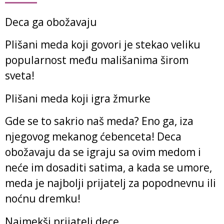
Deca ga obožavaju
Plišani meda koji govori je stekao veliku
popularnost među mališanima širom
sveta!
Plišani meda koji igra žmurke
Gde se to sakrio naš meda? Eno ga, iza
njegovog mekanog ćebenceta! Deca
obožavaju da se igraju sa ovim medom i
neće im dosaditi satima, a kada se umore,
meda je najbolji prijatelj za popodnevnu ili
noćnu dremku!
Najmekši prijatelj dece