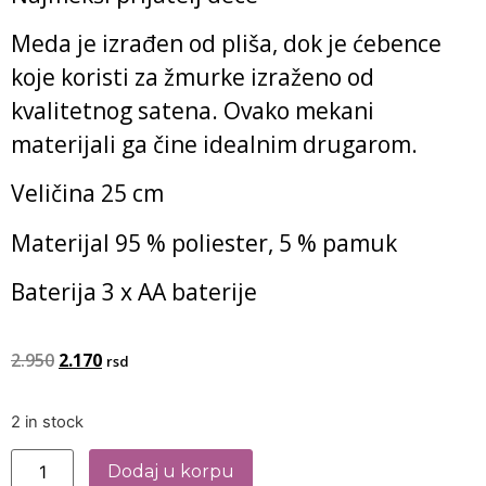
Meda je izrađen od pliša, dok je ćebence
koje koristi za žmurke izraženo od
kvalitetnog satena. Ovako mekani
materijali ga čine idealnim drugarom.
Veličina 25 cm
Materijal 95 % poliester, 5 % pamuk
Baterija 3 x AA baterije
2.950
2.170
rsd
2 in stock
Dodaj u korpu