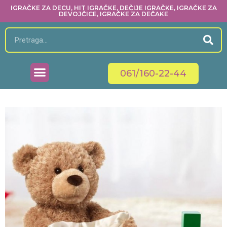
IGRAČKE ZA DECU, HIT IGRAČKE, DEČIJE IGRAČKE, IGRAČKE ZA
DEVOJČICE, IGRAČKE ZA DEČAKE
061/160-22-44