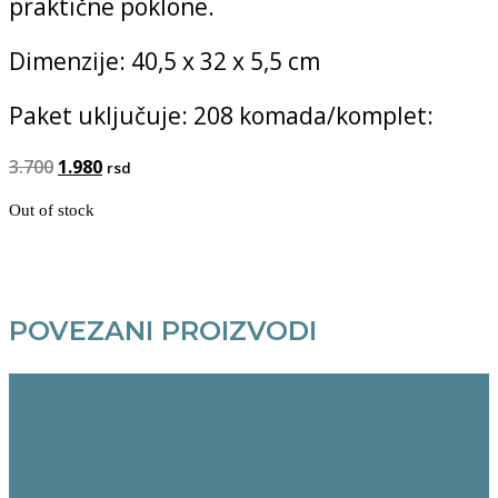
praktične poklone.
Dimenzije: 40,5 x 32 x 5,5 cm
Paket uključuje: 208 komada/komplet:
Original
Current
3.700
1.980
rsd
price
price
Out of stock
was:
is:
3.700.
1.980.
POVEZANI PROIZVODI