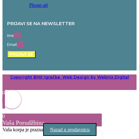
Phone-alt
PRIJAVI SE NA NEWSLETTER
Ime
Email
PRIJAVI SE
Copyright ©Hit Igračke. Web Design by Webnix Digital
0
0
Vaša Porudžbina
Vaša korpa je prazna
Nazad u prodavnicu