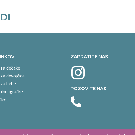
DI
LINKOVI
ZAPRATITE NAS
 za dečake
 za devojčice
 za bebe
POZOVITE NAS
alne igračke
čke