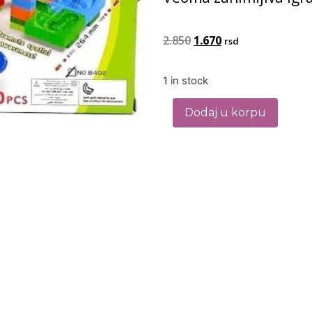
2.850
1.670
rsd
1 in stock
Dodaj u korpu