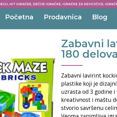
ECU, HIT IGRAČKE, DEČIJE IGRAČKE, IGRAČKE ZA DEVOJČICE, IGRA
Početna
Prodavnica
Blog
Zabavni la
180 delov
Zabavni lavirint kocki
plastike koji je dizaj
uzrasta od 3 godine i 
kreativnost i maštu de
stvorio savršenu celi
Veoma zanimljiva igra