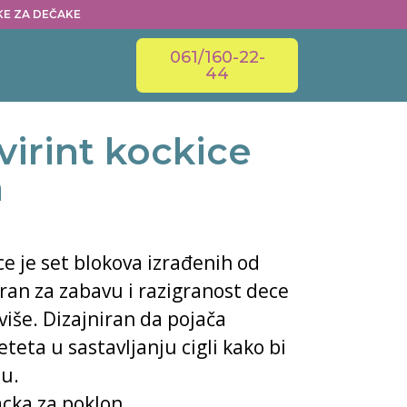
ČKE ZA DEČAKE
061/160-22-
44
virint kockice
a
ce je set blokova izrađenih od
niran za zabavu i razigranost dece
više. Dizajniran da pojača
teta u sastavljanju cigli kako bi
nu.
cka za poklon.