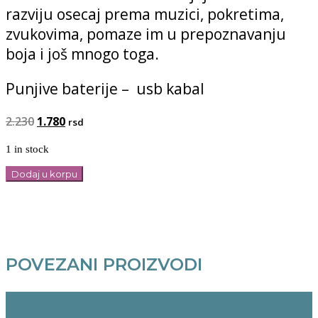
razviju osecaj prema muzici, pokretima,
zvukovima, pomaze im u prepoznavanju
boja i još mnogo toga.
Punjive baterije – usb kabal
Original
Current
2.230
1.780
rsd
price
price
1 in stock
was:
is:
2.230.
1.780.
Kaktus
Dodaj u korpu
plese,
peva,
ponavlja
reci
quantity
POVEZANI PROIZVODI