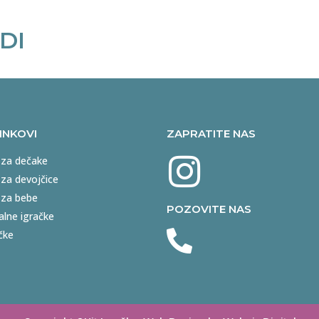
DI
LINKOVI
ZAPRATITE NAS
 za dečake
 za devojčice
 za bebe
POZOVITE NAS
alne igračke
čke