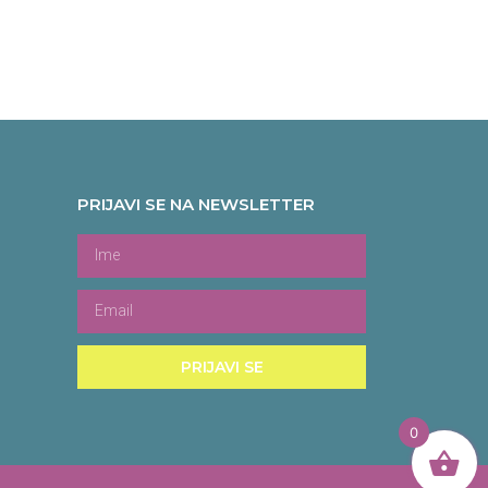
PRIJAVI SE NA NEWSLETTER
PRIJAVI SE
0