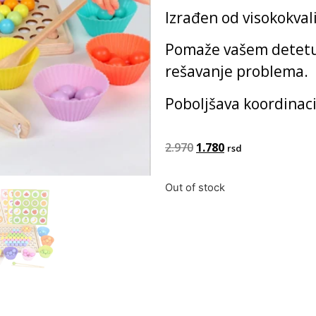
Izrađen od visokokval
Pomaže vašem detetu 
rešavanje problema.
Poboljšava koordinacij
2.970
1.780
rsd
Out of stock